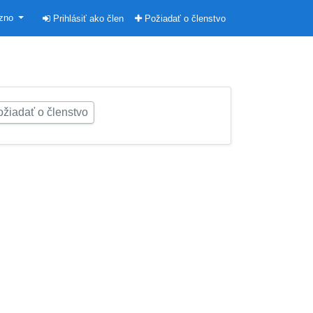
ezno
Prihlásiť ako člen
Požiadať o členstvo
žiadať o členstvo