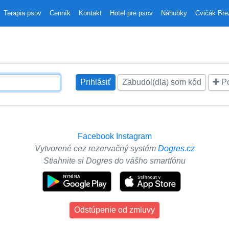
Terapia psov
Cenník
Kontakt
Hotel pre psov
Náhubky
Cvičák Br
Zabudol(dla) som kód
Po
Facebook
Instagram
Vytvorené cez rezervačný systém
Dogres.cz
Stiahnite si Dogres do vášho smartfónu
Odstúpenie od zmluvy