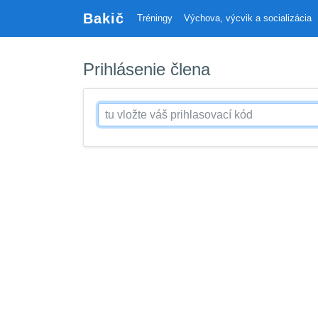
Bakič
Tréningy
Výchova, výcvik a socializácia
Prihlásenie člena