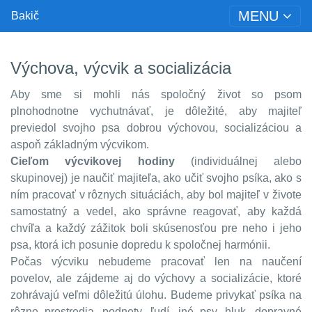
MENU
Bakič
Výchova, výcvik a socializácia
Aby sme si mohli nás spoločný život so psom
plnohodnotne vychutnávať, je dôležité, aby majiteľ
previedol svojho psa dobrou výchovou,
socializ
áciou a
aspoň základným výcvikom.
Cieľom výcvikovej hodiny
(individuálnej alebo
skupinovej) je naučiť majiteľa, ako učiť svojho psíka, ako s
ním pracovať v rôznych situáciách, aby bol majiteľ v živote
samostatný a vedel, ako správne reagovať, aby každá
chvíľa a každý zážitok boli skúsenosťou pre neho i jeho
psa, ktorá ich posunie dopredu
k spoločnej harmónii.
Počas výcviku nebudeme pracovať len na naučení
povelov, ale zájdeme aj do výchovy a socializácie, ktoré
zohrávajú veľmi dôležitú úlohu. Budeme privykať psíka na
rôzne prostredia, podnety, ľudí, iné psy, hluk, dopravné