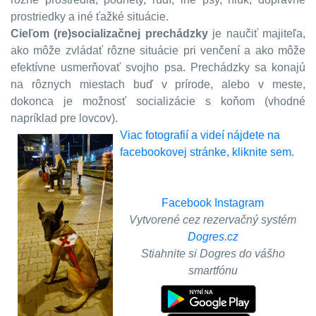
prostriedky a iné ťažké situácie.
Cieľom (re)socializačnej prechádzky
je naučiť majiteľa,
ako môže zvládať rôzne situácie p
ri venčení a ako môže
efektívne usmerňovať svojho psa. Prechádzky sa konajú
na rôznych miestach buď v prírode, alebo v meste,
dokonca je možnosť socializácie s koňom (vhodné
napríklad pre lovcov).
Viac fotografií a videí nájdete na
facebookovej stránke, kliknite sem.
Facebook
Instagram
Vytvorené cez rezervačný systém
Dogres.cz
Stiahnite si Dogres do vášho
smartfónu