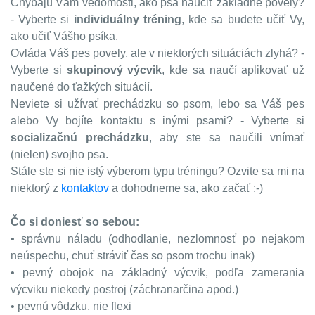
Chýbajú Vám vedomosti, ako psa naučiť základné povely?
- Vyberte si
individuálny tréning
, kde sa budete učiť Vy,
ako učiť Vášho psíka.
Ovláda Váš pes povely, ale v niektorých situáciách zlyhá? -
Vyberte si
skupinový výcvik
, kde sa naučí aplikovať už
naučené do ťažkých situácií.
Neviete si užívať prechádzku so psom, lebo sa Váš pes
alebo Vy bojíte kontaktu s inými psami? - Vyberte si
socializačnú prechádzku
, aby ste sa naučili vnímať
(nielen) svojho psa.
Stále ste si nie istý výberom typu tréningu? Ozvite sa mi na
niektorý z
kontaktov
a dohodneme sa, ako začať :-)
Čo si doniesť so sebou:
• správnu náladu (odhodlanie, nezlomnosť po nejakom
neúspechu, chuť stráviť čas so psom trochu inak)
• pevný obojok na základný výcvik, podľa zamerania
výcviku niekedy postroj (záchranarčina apod.)
• pevnú vôdzku, nie flexi