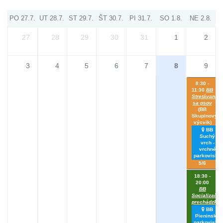
PO 27.7.
UT 28.7.
ST 29.7.
ŠT 30.7.
PI 31.7.
SO 1.8.
NE 2.8.
27
28
29
30
31
1
2
3
4
5
6
7
8
9
8:30 -
11:30
BB
Stretávanie
sa psov
(BB
Skupinový
výcvik)
BB
Suchý
vrch -
vrchné
parkovisko
5/6
18:30 -
20:00
BB
Socializačná
prechádzka
BB
Pieninská
parkovisko