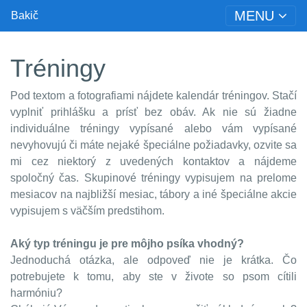
MENU
Bakič
Tréningy
Pod textom a fotografiami nájdete kalendár tréningov. Stačí
vyplniť prihlášku a prísť bez obáv. Ak nie sú žiadne
individuálne tréningy vypísané alebo vám vypísané
nevyhovujú či máte nejaké špeciálne požiadavky, ozvite sa
mi cez niektorý z uvedených kontaktov a nájdeme
spoločný čas. Skupinové tréningy vypisujem na prelome
mesiacov na najbližší mesiac, tábory a iné špeciálne akcie
vypisujem s väčším predstihom.
Aký typ tréningu je pre môjho psíka vhodný?
Jednoduchá otázka, ale odpoveď nie je krátka. Čo
potrebujete k tomu, aby ste v živote so psom cítili
harmóniu?