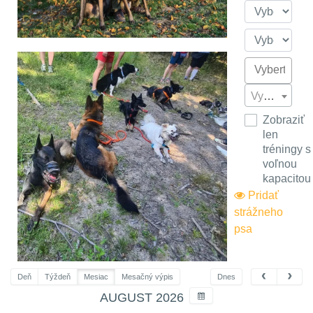
Vyberte...
Zobraziť
len
tréningy s
voľnou
kapacitou
Pridať
strážneho
psa
Deň
Týždeň
Mesiac
Mesačný výpis
Dnes
AUGUST 2026