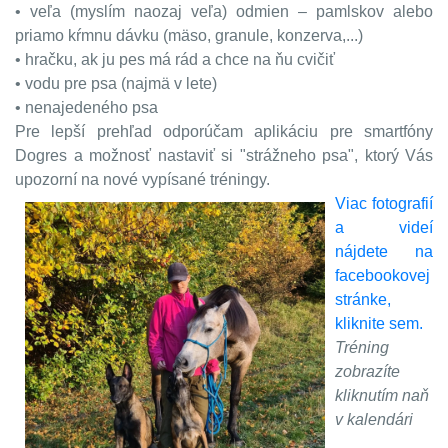
• veľa (myslím naozaj veľa) odmien – pamlskov alebo
priamo kŕmnu dávku (mäso, granule, konzerva,...)
• hračku, ak ju pes má rád a chce na ňu cvičiť
• vodu pre psa (najmä v lete)
• nenajedeného psa
Pre lepší prehľad odporúčam aplikáciu pre smartfóny
Dogres a možnosť nastaviť si "strážneho psa", ktorý Vás
upozorní na nové vypísané tréningy.
Viac fotografií
a videí
nájdete na
facebookovej
stránke,
kliknite sem.
Tréning
zobrazíte
kliknutím naň
v kalendári