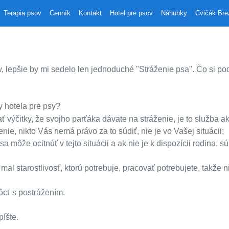
Terapia psov
Cenník
Kontakt
Hotel pre psov
Náhubky
Cvičák Br
v, lepšie by mi sedelo len jednoduché "Stráženie psa". Čo si po
 hotela pre psy?
 mať výčitky, že svojho parťáka dávate na stráženie, je to služba
enie, nikto Vás nemá právo za to súdiť, nie je vo Vašej situácii;
a môže ocitnúť v tejto situácii a ak nie je k dispozícii rodina, 
mal starostlivosť, ktorú potrebuje, pracovať potrebujete, takže 
ôcť s postrážením.
íšte.