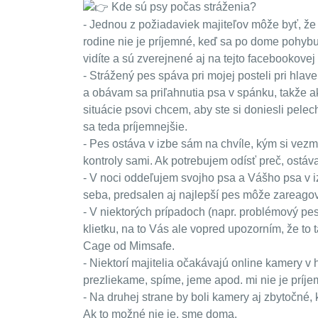
Kde sú psy počas stráženia?
- Jednou z požiadaviek majiteľov môže byť, že
rodine nie je príjemné, keď sa po dome pohybuj
vidíte a sú zverejnené aj na tejto facebookovej
- Strážený pes spáva pri mojej posteli pri hlav
a obávam sa priľahnutia psa v spánku, takže ak
situácie psovi chcem, aby ste si doniesli pelec
sa teda príjemnejšie.
- Pes ostáva v izbe sám na chvíle, kým si vezm
kontroly sami. Ak potrebujem odísť preč, ostáv
- V noci oddeľujem svojho psa a Vášho psa v iz
seba, predsalen aj najlepší pes môže zareago
- V niektorých prípadoch (napr. problémový pes,
klietku, na to Vás ale vopred upozorním, že to 
Cage od Mimsafe.
- Niektorí majitelia očakávajú online kamery v
prezliekame, spíme, jeme apod. mi nie je príje
- Na druhej strane by boli kamery aj zbytočné,
Ak to možné nie je, sme doma.