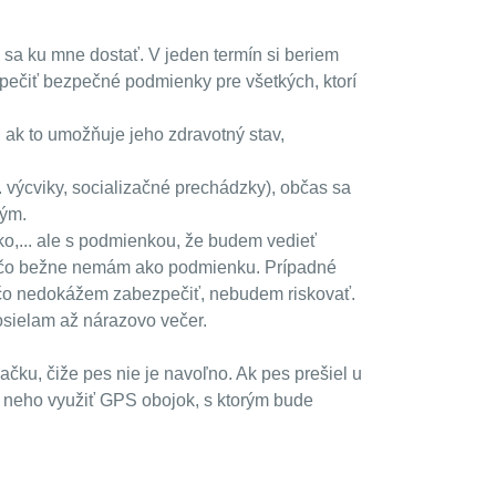
 sa ku mne dostať. V jeden termín si beriem
pečiť bezpečné podmienky pre všetkých, ktorí
 ak to umožňuje jeho zdravotný stav,
 výcviky, socializačné prechádzky), občas sa
kým.
tko,... ale s podmienkou, že budem vedieť
d, čo bežne nemám ako podmienku. Prípadné
ečo nedokážem zabezpečiť, nebudem riskovať.
osielam až nárazovo večer.
ačku, čiže pes nie je navoľno. Ak pes prešiel u
 neho využiť GPS obojok, s ktorým bude