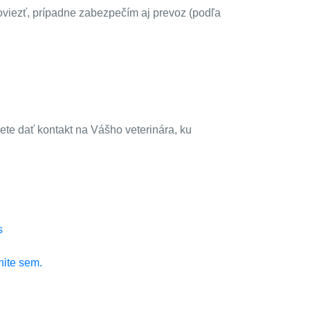
doviezť, prípadne zabezpečím aj prevoz (podľa
žete dať kontakt na Vášho veterinára, ku
s
nite sem.