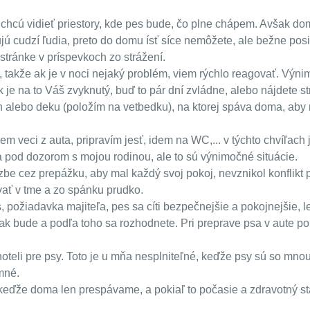
 chcú vidieť priestory, kde pes bude, čo plne chápem. Avšak do
ú cudzí ľudia, preto do domu ísť síce nemôžete, ale bežne posie
 stránke v príspevkoch zo strážení.
e, takže ak je v noci nejaký problém, viem rýchlo reagovať. Výni
 je na to Váš zvyknutý, buď to pár dní zvládne, alebo nájdete s
h alebo deku (položím na vetbedku), na ktorej spáva doma, aby ma
em veci z auta, pripravím jesť, idem na WC,... v týchto chvíľach
a pod dozorom s mojou rodinou, ale to sú výnimočné situácie.
be cez prepážku, aby mal každý svoj pokoj, nevznikol konflikt 
vať v tme a zo spánku prudko.
 požiadavka majiteľa, pes sa cíti bezpečnejšie a pokojnejšie, l
tak bude a podľa toho sa rozhodnete. Pri preprave psa v aute pou
 hoteli pre psy. Toto je u mňa nesplniteľné, keďže psy sú so mn
mné.
 keďže doma len prespávame, a pokiaľ to počasie a zdravotný st