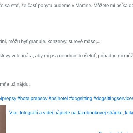
ôže sa stať, že časť pobytu budeme v Martine. Môžete mi psíka 
dni, môžu byť granule, konzervy, surové mäso,...
števy veterinára, aby mi psa neodmietli ošetriť, prípadne mi mô
u mňa už nájdu.
elprepsy
#hotelprepsov
#psihotel
#dogsitting
#dogsittingservice
Viac fotografií a videí nájdete na facebookovej stránke, klik