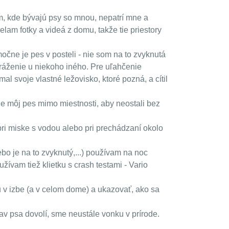
m, kde bývajú psy so mnou, nepatrí mne a
lam fotky a videá z domu, takže tie priestory
močne je pes v posteli - nie som na to zvyknutá
tráženie u niekoho iného. Pre uľahčenie
l svoje vlastné ležovisko, ktoré pozná, a cítil
 je môj pes mimo miestnosti, aby neostali bez
pri miske s vodou alebo pri prechádzaní okolo
ebo je na to zvyknutý,...) používam na noc
žívam tiež klietku s crash testami - Vario
ou v izbe (a v celom dome) a ukazovať, ako sa
av psa dovolí, sme neustále vonku v prírode.