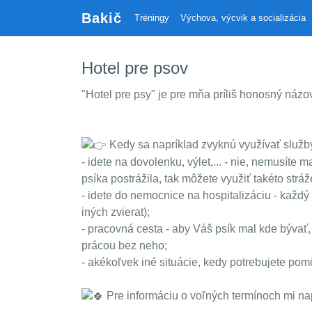
Bakič
Tréningy
Výchova, výcvik a socializácia
Hotel pre psov
"Hotel pre psy" je pre mňa príliš honosný názo
Kedy sa napríklad zvyknú využívať služby
- idete na dovolenku, výlet,... - nie, nemusíte
psíka postrážila, tak môžete využiť takéto stráž
- idete do nemocnice na hospitalizáciu - každý s
iných zvierat);
- pracovná cesta - aby Váš psík mal kde bývať, 
prácou bez neho;
- akékoľvek iné situácie, kedy potrebujete pom
Pre informáciu o voľných termínoch mi nap