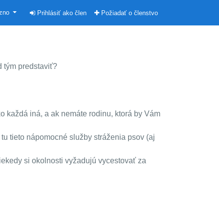
ezno
Prihlásiť ako člen
Požiadať o členstvo
d tým predstaviť?
 ako každá iná, a ak nemáte rodinu, ktorá by Vám
sú tu tieto nápomocné služby stráženia psov (aj
niekedy si okolnosti vyžadujú vycestovať za