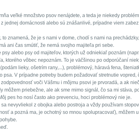
u mňa veľké množstvo psov nenájdete, a teda je niekedy problém
 z jednej domácnosti alebo sú znášanlivé, prípadne viem zabez
, to znamená, že je s nami v dome, chodí s nami na prechádzky,
emá ani čas smútiť, že nemá svojho majiteľa pri sebe.
psy alebo psy od majiteľov, ktorých už odniekiaľ poznám (napr.
ľa, ktorého vôbec nepoznám. To je väčšinou po odporúčaní nie
(podám lieky, ošetrím rany,...), problémový, háravá fena, štenia
ho psa. V prípadne potreby budem požadovať stretnutie vopre
a zodpovednosť voči Vášmu i môjmu psovi je prvoradá, a ak ni
edy môžem priebežne, ale ak sme mimo signál, čo sa mi stáva, p
j pes ho nosí často ako prevenciu, hoci problémový nie je.
y sa nevyvliekol z obojka alebo postroja a vždy používam stopov
šnosť a pozná ma, je ochotný so mnou spolupracovať), môžem u
 pohybe.
neď.