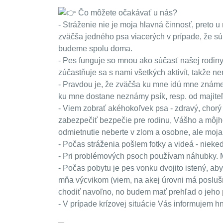
Čo môžete očakávať u nás?
- Stráženie nie je moja hlavná činnosť, preto 
zväčša jedného psa viacerých v prípade, že sú
budeme spolu doma.
- Pes funguje so mnou ako súčasť našej rodiny
zúčastňuje sa s nami všetkých aktivít, takže n
- Pravdou je, že zväčša ku mne idú mne známe 
ku mne dostane neznámy psík, resp. od majite
- Viem zobrať akéhokoľvek psa - zdravý, chorý 
zabezpečiť bezpečie pre rodinu, Vášho a môj
odmietnutie neberte v zlom a osobne, ale moj
- Počas stráženia pošlem fotky a videá - niek
- Pri problémových psoch používam náhubky. Mô
- Počas pobytu je pes vonku dvojito istený, ab
mňa výcvikom (viem, na akej úrovni má poslu
chodiť navoľno, no budem mať prehľad o jeho
- V prípade krízovej situácie Vás informujem h