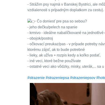
- Strážim psy najmä v Banskej Bystrici, ale m
vzdialenosti s prípadným doplatkom za cestu).
Čo doniesť pre psa so sebou?
- jeho dečku/pelech na spanie
- krmivo - ideálne nabalíčkované na jednotlivé 
- obojok/postroj
- očkovací preukaz/pas - v prípade potreby náv
ktorému zájsť, ak to bude potrebné
- lieky, ak užíva + rozpis kedy a koľko podať,
- iné veci, ktoré bežne používate
- ostatné veci ako vôdzky, misky, uterák,... sa 
#strazenie
#strazeniepsa
#strazeniepsov
#hot