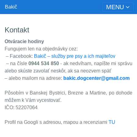
MENU
Bakič
Kontakt
Otváracie hodiny
Fungujem len na objednávky cez:
– Facebook:
Bakič – služby pre psy a ich majiteľov
– na čísle
0944 534 850
- ak nedvíham, napíšte mi správu
alebo skúste zavolať neskôr, ak sa neozvem späť
– alebo mailom na adrese:
bakic.dogcenter@gmail.com
Pôsobím v Banskej Bystrici, Brezne a Martine, po dohode
môžem k Vám vycestovať.
IČO: 52207064
Profil na Googli s adresou, mapou a recenziami
TU